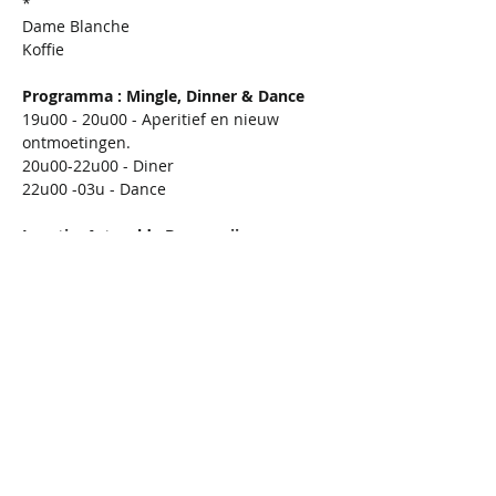
*
Dame Blanche
Koffie
Programma : Mingle, Dinner & Dance 
19u00 - 20u00 - Aperitief en nieuw 
ontmoetingen.
20u00-22u00 - Diner
22u00 -03u - Dance
Locatie: Artevelde Brouwerij.
Deze Mingle, Dinner & Dance event vindt 
plaats in de trendy en gezellige setting 
van de Gentse Stadsbrouwerij Artevelde. 
Het is niet mogelijk om aan de ingang 
een ticket te verkrijgen. Vol is vol. 
Inbegrepen: 
Mingle activiteit, 
aperitief bij het binnenkomen, 
Menu, water aan tafel, koffie, Dance
Niet-inbegrepen: 
andere drankjes 
tijdens dinner en nadien. 