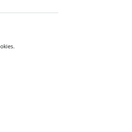
okies.
Active Cupids
9700 Oudenaarde