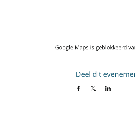
Google Maps is geblokkeerd van
Deel dit eveneme
SITEMAP
Home
Kalender activiteiten
Kalender reizen