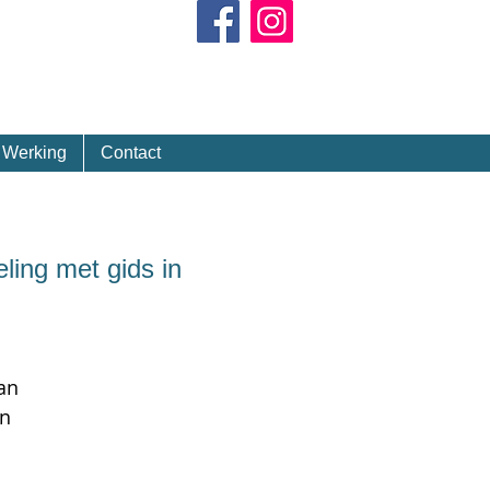
Kalender
Werking
Contact
ing met gids in
an
in