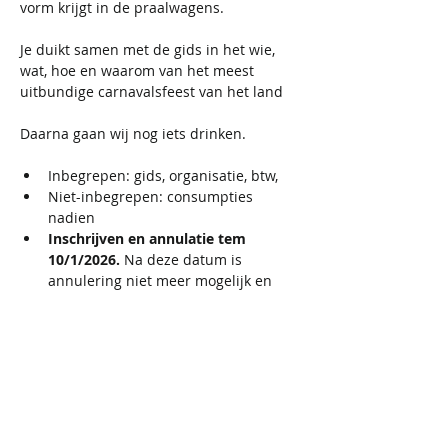
vorm krijgt in de praalwagens.
Je duikt samen met de gids in het wie, 
wat, hoe en waarom van het meest 
uitbundige carnavalsfeest van het land
Daarna gaan wij nog iets drinken.
Inbegrepen: gids, organisatie, btw,
Niet-inbegrepen: consumpties 
nadien 
Inschrijven en annulatie tem 
10/1/2026. 
Na deze datum is 
annulering niet meer mogelijk en 
wordt de bijdrage niet terugbetaald. 
Het exacte adres wordt direct na de 
registratie verzonden in de 
bevestigingsmail. Gelieve je e-mail 
na registratie te controleren, ook in 
de spamfolder. Als je geen 
adresinformatie hebt ontvangen, 