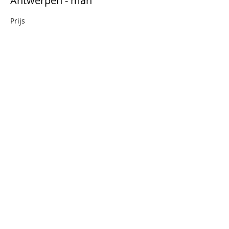
Antwerpen - man
Prijs
€ 17,60
+€ 3,70 BTW
Uitverkocht
Soort ticket
Antwerpen - vrouw
Prijs
€ 17,60
+€ 3,70 BTW
Dit evenement is uitverkocht