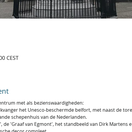
:00 CEST
ent
centrum met als bezienswaardigheden:
ikvanger het Unesco-beschermde belfort, met naast de tore
ande schepenhuis van de Nederlanden. 
 de 'Graaf van Egmont', het standbeeld van Dirk Martens e
ische decor compleet. 