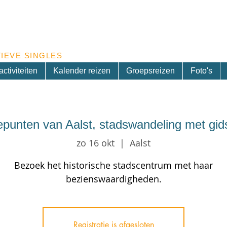
Inschrijven nieuwsbrief
IEVE SINGLES
ctiviteiten
Kalender reizen
Groepsreizen
Foto's
punten van Aalst, stadswandeling met gid
zo 16 okt
  |  
Aalst
Bezoek het historische stadscentrum met haar
bezienswaardigheden.
Registratie is afgesloten