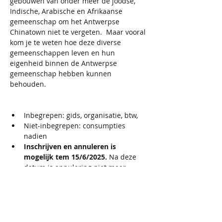
gebouwen van onder meer de joodse, 
Indische, Arabische en Afrikaanse 
gemeenschap om het Antwerpse 
Chinatown niet te vergeten.  Maar vooral 
kom je te weten hoe deze diverse 
gemeenschappen leven en hun 
eigenheid binnen de Antwerpse 
gemeenschap hebben kunnen 
behouden.                                                   
Inbegrepen: gids, organisatie, btw,
Niet-inbegrepen: consumpties 
nadien
Inschrijven en annuleren is 
mogelijk tem 15/6/2025. 
Na deze 
datum is annulering niet meer 
mogelijk en wordt de bijdrage niet 
terugbetaald. Het exacte adres 
wordt direct na de registratie 
verzonden in de bevestigingsmail. 
Gelieve je e-mail na registratie te 