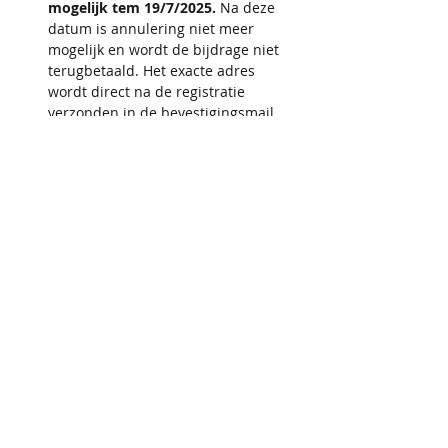
mogelijk tem 19/7/2025. 
Na deze 
datum is annulering niet meer 
mogelijk en wordt de bijdrage niet 
terugbetaald. Het exacte adres 
wordt direct na de registratie 
verzonden in de bevestigingsmail. 
Gelieve je e-mail na registratie te 
controleren, ook in de spamfolder. 
Als je geen adresinformatie hebt 
ontvangen, stuur dan tijdig een e-
mail naar iris@activecupids.be. 
Houd er rekening mee dat op 
zaterdag of zondag geen e-mails 
worden beantwoord.
Deel dit evenement