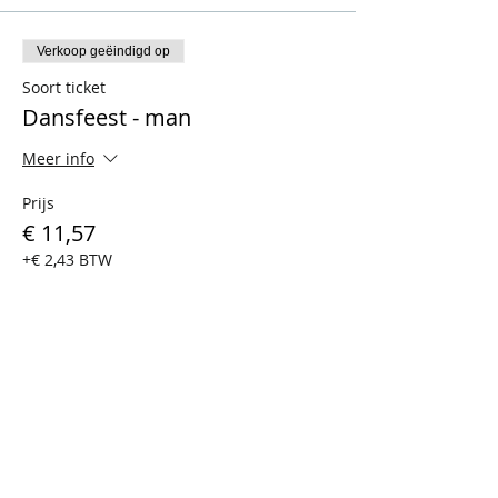
Verkoop geëindigd op
Soort ticket
Dansfeest - man
Meer info
Prijs
€ 11,57
+€ 2,43 BTW
Verkoop geëindigd op
Soort ticket
Dansfeest ( 30-44j) - vrouw
Meer info
Prijs