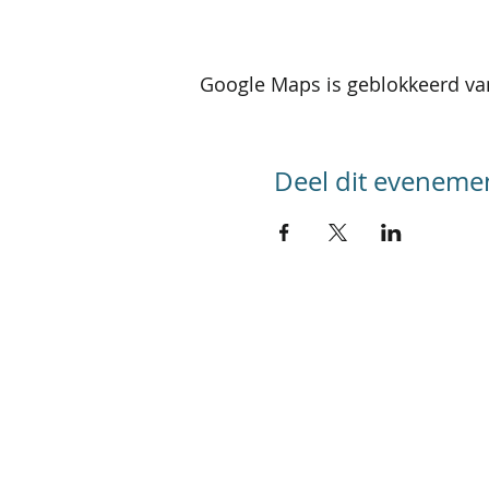
Google Maps is geblokkeerd van
Deel dit eveneme
SITEMAP
Home
Kalender activiteiten
Kalender reizen
Groepsreizen
Foto's
Werking
Referenties
In de pers