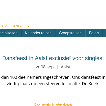
Inschrijven nieuwsbrief
IEVE SINGLES
ctiviteiten
Kalender reizen
Groepsreizen
Foto's
Dansfeest in Aalst exclusief voor singles.
vr 08 sep
  |  
Aalst
 dan 100 deelnemers ingeschreven. Ons dansfeest in 
vindt plaats op een sfeervolle locatie, De Keirk.
Registratie is afgesloten