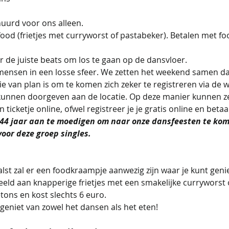
ehuurd voor ons alleen.
od (frietjes met curryworst of pastabeker). Betalen met foo
oor de juiste beats om los te gaan op de dansvloer.
nsen in een losse sfeer. We zetten het weekend samen da
e van plan is om te komen zich zeker te registreren via de we
 kunnen doorgeven aan de locatie. Op deze manier kunnen z
ticketje online, ofwel registreer je je gratis online en betaal
0-44 jaar aan te moedigen om naar onze dansfeesten te kom
oor deze groep singles.
alst zal er een foodkraampje aanwezig zijn waar je kunt genie
eeld aan knapperige frietjes met een smakelijke curryworst 
tons en kost slechts 6 euro.
geniet van zowel het dansen als het eten!