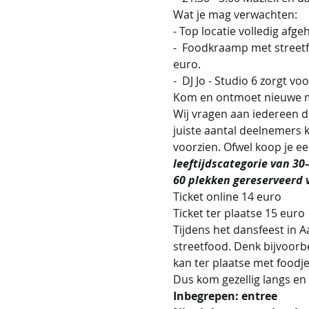
Wat je mag verwachten:
- Top locatie volledig afg
-  Foodkraamp met streetfo
euro. 
-  DJ Jo - Studio 6 zorgt v
Kom en ontmoet nieuwe me
Wij vragen aan iedereen di
juiste aantal deelnemers
voorzien. Ofwel koop je een 
leeftijdscategorie van 3
60 plekken gereserveerd v
Ticket online 14 euro
Ticket ter plaatse 15 euro 
Tijdens het dansfeest in A
streetfood. Denk bijvoorb
kan ter plaatse met foodje
Dus kom gezellig langs en 
Inbegrepen: entree