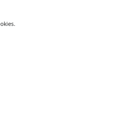
okies.
Active Cupids
9700 Oudenaarde
E-mail:
iris@activecupids.be
Privacybeleid
Algemene voorwaarden