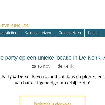
Inschrijven nieuwsbrief
IEVE SINGLES
ctiviteiten
Kalender reizen
Groepsreizen
Foto's
 party op een unieke locatie in De Keirk, 
za 15 nov
  |  
de Keirk
Party @ De Keirk. Een avond vol dans en plezier, en j
van harte uitgenodigd om erbij te zijn!
Registratie is afgesloten