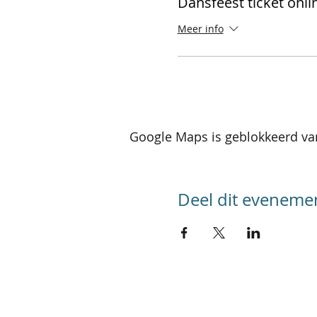
Dansfeest ticket onli
Meer info
Google Maps is geblokkeerd van
Deel dit eveneme
SITEMAP
Home