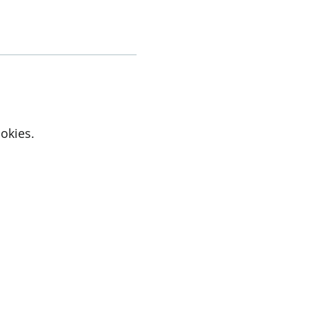
okies.
Active Cupids