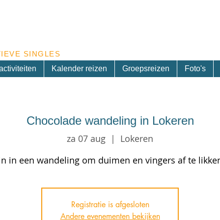
Inschrijven nieuwsbrief
IEVE SINGLES
ctiviteiten
Kalender reizen
Groepsreizen
Foto's
Chocolade wandeling in Lokeren
za 07 aug
  |  
Lokeren
in in een wandeling om duimen en vingers af te likke
Registratie is afgesloten
Andere evenementen bekijken