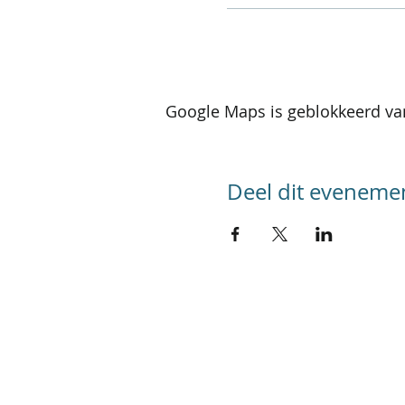
Google Maps is geblokkeerd van
Deel dit eveneme
SITEMAP
Home
Kalender activiteiten
Kalender reizen
Groepsreizen
Foto's
Werking