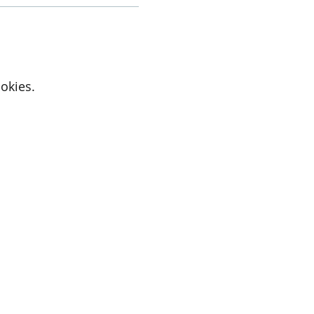
okies.
Active Cupids
9700 Oudenaarde
E-mail:
iris@activecupids.be