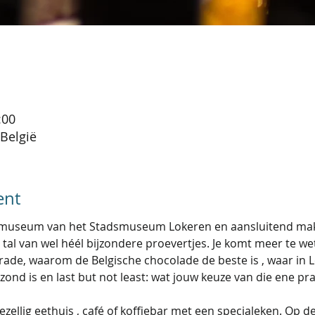
:00
België
ent
ijmuseum van het Stadsmuseum Lokeren en aansluitend ma
tal van wel héél bijzondere proevertjes. Je komt meer te we
Trade, waarom de Belgische chocolade de beste is , waar in 
ond is en last but not least: wat jouw keuze van die ene pra
zellig eethuis , café of koffiebar met een specialeken. Op d