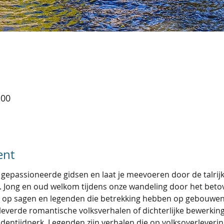
:00
ent
epassioneerde gidsen en laat je meevoeren door de talrijk
is. Jong en oud welkom tijdens onze wandeling door het bet
 op sagen en legenden die betrekking hebben op gebouwen,
leverde romantische volksverhalen of dichterlijke bewerking
ldentijdperk. Legenden zijn verhalen die op volksoverleveri