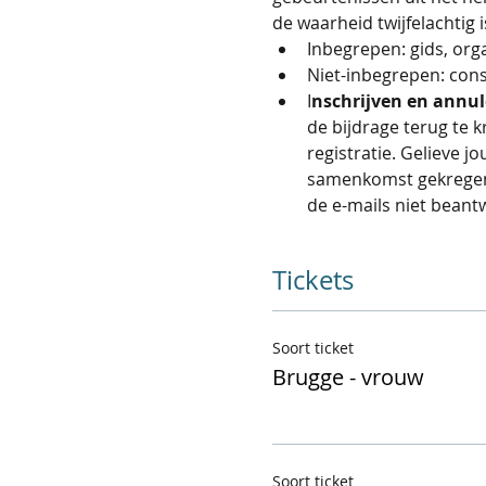
de waarheid twijfelachtig i
Inbegrepen: gids, orga
Niet-inbegrepen: con
I
nschrijven en annul
de bijdrage terug te k
registratie. Gelieve j
samenkomst gekregen s
de e-mails niet beant
Tickets
Soort ticket
Brugge - vrouw
Soort ticket