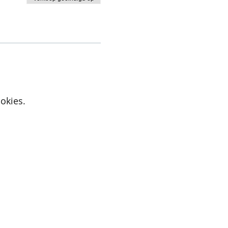
okies.
Active Cupids