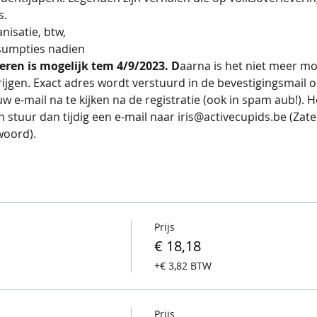
s.
nisatie, btw,
sumpties nadien 
eren is mogelijk tem 4/9/2023. D
aarna is het niet meer mo
rijgen. Exact adres wordt verstuurd in de bevestigingsmail o
ouw e-mail na te kijken na de registratie (ook in spam aub!). 
tuur dan tijdig een e-mail naar iris@activecupids.be (Zat
woord).
Prijs
€ 18,18
+€ 3,82 BTW
Prijs