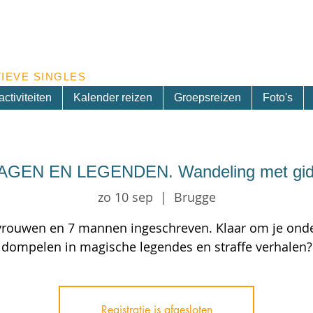
Inschrijven nieuwsbrief
IEVE SINGLES
ctiviteiten
Kalender reizen
Groepsreizen
Foto's
EN EN LEGENDEN. Wandeling met gids
zo 10 sep
  |  
Brugge
vrouwen en 7 mannen ingeschreven. Klaar om je onde
dompelen in magische legendes en straffe verhalen?
Registratie is afgesloten