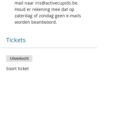
mail naar iris@activecupids.be. 
Houd er rekening mee dat op 
zaterdag of zondag geen e-mails 
worden beantwoord.
Tickets
Uitverkocht
Soort ticket
Brugge - vrouw
Prijs
€ 18,18
+€ 3,82 BTW
Uitverkocht
Soort ticket