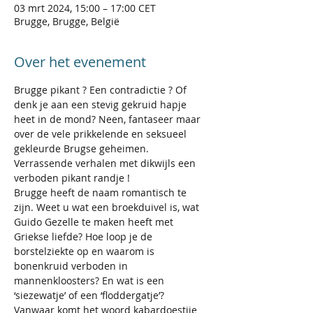
03 mrt 2024, 15:00 – 17:00 CET
Brugge, Brugge, België
Over het evenement
Brugge pikant ? Een contradictie ? Of 
denk je aan een stevig gekruid hapje 
heet in de mond? Neen, fantaseer maar 
over de vele prikkelende en seksueel 
gekleurde Brugse geheimen. 
Verrassende verhalen met dikwijls een 
verboden pikant randje !
Brugge heeft de naam romantisch te 
zijn. Weet u wat een broekduivel is, wat 
Guido Gezelle te maken heeft met 
Griekse liefde? Hoe loop je de 
borstelziekte op en waarom is 
bonenkruid verboden in 
mannenkloosters? En wat is een 
‘siezewatje’ of een ‘floddergatje’? 
Vanwaar komt het woord kabardoestjie 