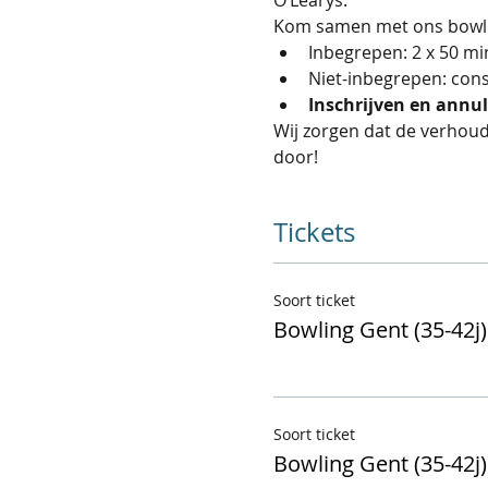
Kom samen met ons bowlen
Inbegrepen: 2 x 50 mi
Niet-inbegrepen: con
Inschrijven en annu
Wij zorgen dat de verhoud
door!  
Tickets
Soort ticket
Bowling Gent (35-42j)
Soort ticket
Bowling Gent (35-42j