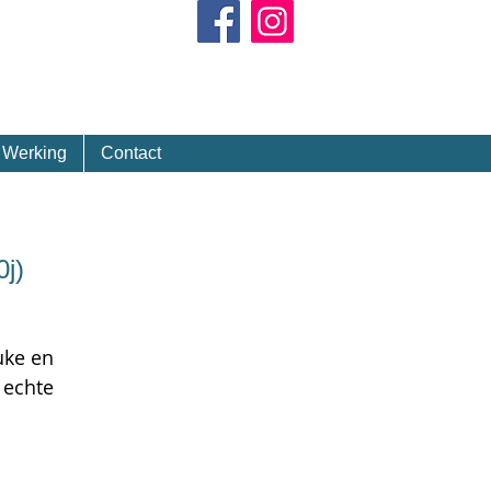
Kalender
Werking
Contact
0j)
uke en
 echte