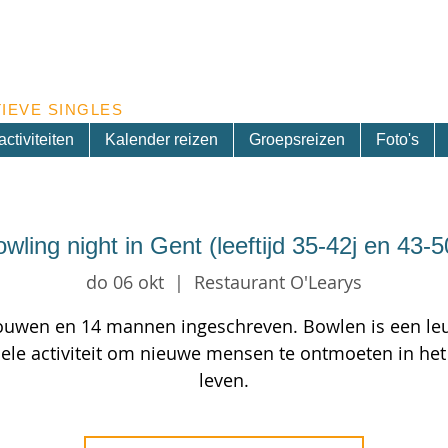
Inschrijven nieuwsbrief
IEVE SINGLES
ctiviteiten
Kalender reizen
Groepsreizen
Foto's
wling night in Gent (leeftijd 35-42j en 43-5
do 06 okt
  |  
Restaurant O'Learys
ouwen en 14 mannen ingeschreven. Bowlen is een le
nele activiteit om nieuwe mensen te ontmoeten in het
leven.