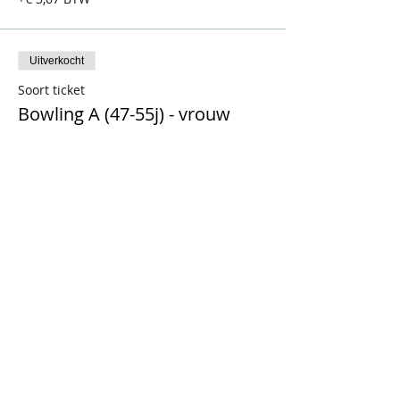
Uitverkocht
Soort ticket
Bowling A (47-55j) - vrouw
Prijs
€ 17,50
+€ 3,67 BTW
Uitverkocht
Soort ticket
Bowling A (55j+) - man
Prijs
€ 17,50
+€ 3,67 BTW