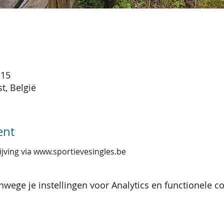
:15
t, België
ent
ijving via www.sportievesingles.be
wege je instellingen voor Analytics en functionele co