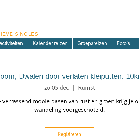
Inschrijven nieuwsbrief
IEVE SINGLES
ctiviteiten
Kalender reizen
Groepsreizen
Foto's
oom, Dwalen door verlaten kleiputten. 10
zo 05 dec
  |  
Rumst
 verrassend mooie oasen van rust en groen krijg je 
wandeling voorgeschoteld.
Registreren