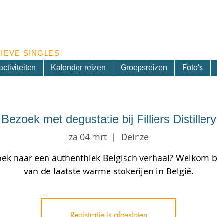
Inschrijven nieuwsbrief
IEVE SINGLES
ctiviteiten
Kalender reizen
Groepsreizen
Foto's
Bezoek met degustatie bij Filliers Distillery
za 04 mrt
  |  
Deinze
ek naar een authenthiek Belgisch verhaal? Welkom b
van de laatste warme stokerijen in België.
Registratie is afgesloten