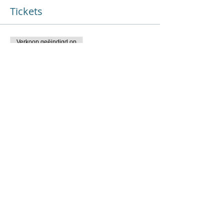
Tickets
Verkoop geëindigd op
Soort ticket
GRATIS REGISTRATIE mannen
Prijs
€ 0,00
Deel dit evenement