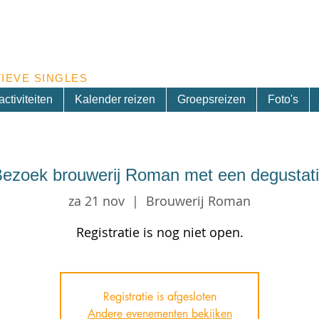
Inschrijven nieuwsbrief
IEVE SINGLES
ctiviteiten
Kalender reizen
Groepsreizen
Foto's
ezoek brouwerij Roman met een degustat
za 21 nov
  |  
Brouwerij Roman
Registratie is nog niet open.
Registratie is afgesloten
Andere evenementen bekijken