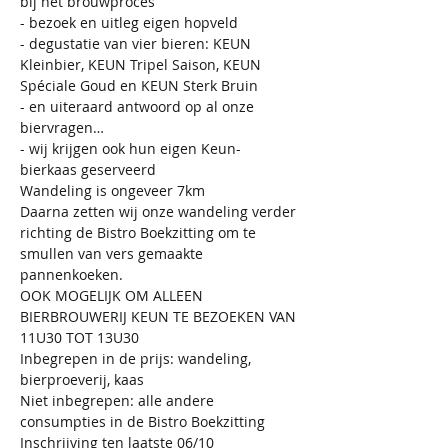
bij het brouwproces
- bezoek en uitleg eigen hopveld
- degustatie van vier bieren: KEUN 
Kleinbier, KEUN Tripel Saison, KEUN 
Spéciale Goud en KEUN Sterk Bruin
- en uiteraard antwoord op al onze 
biervragen…
- wij krijgen ook hun eigen Keun-
bierkaas geserveerd
Wandeling is ongeveer 7km
Daarna zetten wij onze wandeling verder 
richting de Bistro Boekzitting om te 
smullen van vers gemaakte 
pannenkoeken. 
OOK MOGELIJK OM ALLEEN 
BIERBROUWERIJ KEUN TE BEZOEKEN VAN 
11U30 TOT 13U30
Inbegrepen in de prijs: wandeling, 
bierproeverij, kaas
Niet inbegrepen: alle andere 
consumpties in de Bistro Boekzitting
Inschrijving ten laatste 06/10