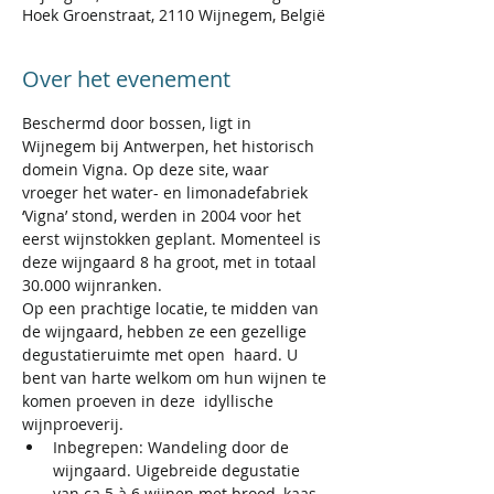
Hoek Groenstraat, 2110 Wijnegem, België
Over het evenement
Beschermd door bossen, ligt in 
Wijnegem bij Antwerpen, het historisch 
domein Vigna. Op deze site, waar 
vroeger het water- en limonadefabriek 
‘Vigna’ stond, werden in 2004 voor het 
eerst wijnstokken geplant. Momenteel is 
deze wijngaard 8 ha groot, met in totaal 
30.000 wijnranken.
Op een prachtige locatie, te midden van 
de wijngaard, hebben ze een gezellige 
degustatieruimte met open  haard. U 
bent van harte welkom om hun wijnen te 
komen proeven in deze  idyllische 
wijnproeverij.  
Inbegrepen: Wandeling door de 
wijngaard. Uigebreide degustatie 
van ca 5 à 6 wijnen met brood, kaas 