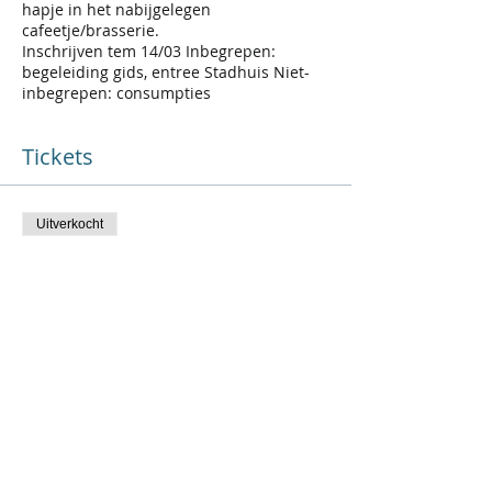
hapje in het nabijgelegen
cafeetje/brasserie.
Inschrijven tem 14/03 Inbegrepen:
begeleiding gids, entree Stadhuis Niet-
inbegrepen: consumpties
Tickets
Uitverkocht
Soort ticket
Stadhuis Oudenaarde - vrouw
Meer info
Prijs
€ 16,50
Dit evenement is uitverkocht