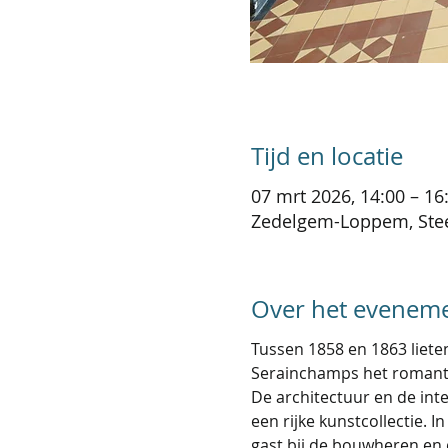
Tijd en locatie
07 mrt 2026, 14:00 – 16
Zedelgem-Loppem, Stee
Over het evenem
Tussen 1858 en 1863 liete
Serainchamps het romant
De architectuur en de inte
een rijke kunstcollectie.
gast bij de bouwheren en