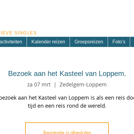
Inschrijven nieuwsbrief
IEVE SINGLES
ctiviteiten
Kalender reizen
Groepsreizen
Foto's
Bezoek aan het Kasteel van Loppem.
za 07 mrt
  |  
Zedelgem-Loppem
bezoek aan het Kasteel van Loppem is als een reis do
tijd en een reis rond de wereld.
Registratie is afgesloten