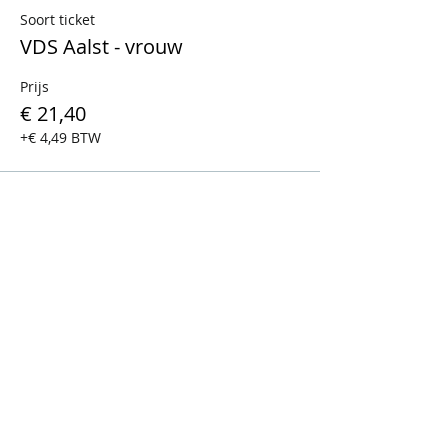
Soort ticket
VDS Aalst - vrouw
Prijs
€ 21,40
+€ 4,49 BTW
Verkoop geëindigd op
Soort ticket
VDS Aalst - man
Prijs
€ 21,40
+€ 4,49 BTW