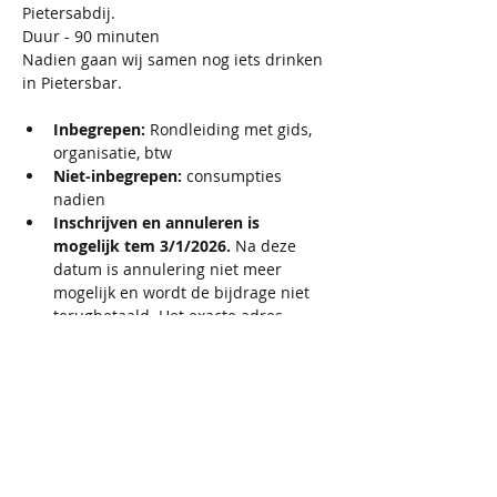
Pietersabdij.
Duur - 90 minuten
Nadien gaan wij samen nog iets drinken 
in Pietersbar.
Inbegrepen: 
Rondleiding met gids, 
organisatie, btw
Niet-inbegrepen: 
consumpties 
nadien 
Inschrijven en annuleren is 
mogelijk tem 3/1/2026. 
Na deze 
datum is annulering niet meer 
mogelijk en wordt de bijdrage niet 
terugbetaald. Het exacte adres 
wordt direct na de registratie 
verzonden in de bevestigingsmail. 
Gelieve je e-mail na registratie te 
controleren, ook in de spamfolder. 
Als je geen adresinformatie hebt 
ontvangen, stuur dan tijdig een e-
mail naar 
iris@activecupids.be
. 