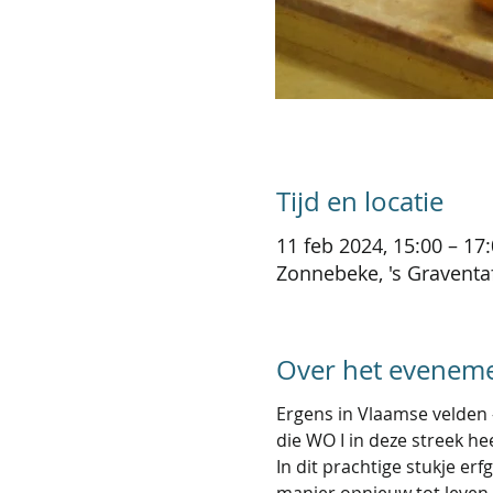
Tijd en locatie
11 feb 2024, 15:00 – 17
Zonnebeke, 's Graventa
Over het evenem
Ergens in Vlaamse velden
die WO I in deze streek hee
In dit prachtige stukje er
manier opnieuw tot leven e