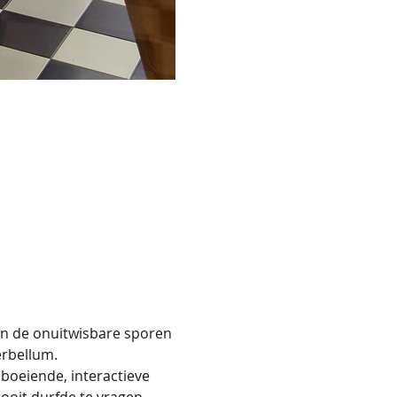
n de onuitwisbare sporen 
erbellum.
boeiende, interactieve 
nooit durfde te vragen.