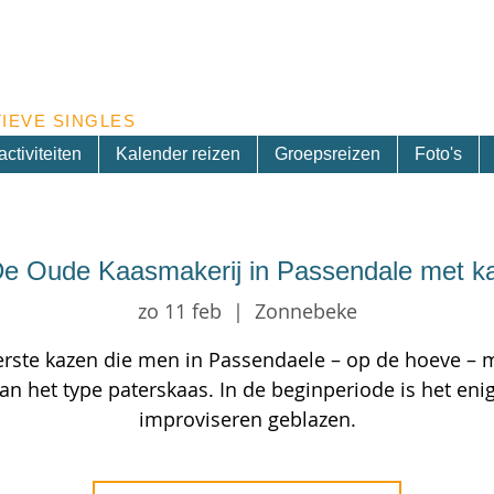
Inschrijven nieuwsbrief
IEVE SINGLES
ctiviteiten
Kalender reizen
Groepsreizen
Foto's
e Oude Kaasmakerij in Passendale met ka
zo 11 feb
  |  
Zonnebeke
rste kazen die men in Passendaele – op de hoeve – 
van het type paterskaas. In de beginperiode is het eni
improviseren geblazen.