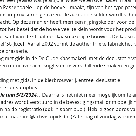
 Passendaele – op de hoeve – maakt, zijn van het type pater
szins improviseren geblazen. De aardappelkelder wordt sch
cht. Op deze manier heeft men een rijpingskelder voor de ka
 tot het besef dat de hoeve veel te klein wordt voor het pro
erkant van de straat een kaasmakerij te bouwen. De kaasma
el ‘St- Jozef.’ Vanaf 2002 vormt de authenthieke fabriek het 
e brasserie.
ing met gids in de De Oude Kaasmakerij met de degustatie va
een mooi overzicht krijgt van de verschillende smaken en g
ing met gids, in de bierbrouwerij, entree, degustatie. 
ere consumpties 
ie tem 5/2/2024. . 
Daarna is het niet meer mogelijk om te a
t adres wordt verstuurd in de bevestigingsmail onmiddelijk na
ken na de registratie (ook in spam aub!). Heb je geen adres
-mail naar iris@activecupids.be (Zaterdag of zondag worden 