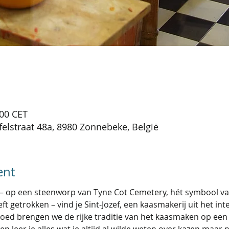
:00 CET
felstraat 48a, 8980 Zonnebeke, België
ent
 – op een steenworp van Tyne Cot Cemetery, hét symbool va
ft getrokken – vind je Sint-Jozef, een kaasmakerij uit het int
fgoed brengen we de rijke traditie van het kaasmaken op een 
n leer je alles wat je altijd al wilde weten over kazen maar 