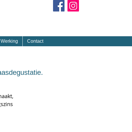
Kalender
Werking
Contact
asdegustatie.
maakt,
gszins