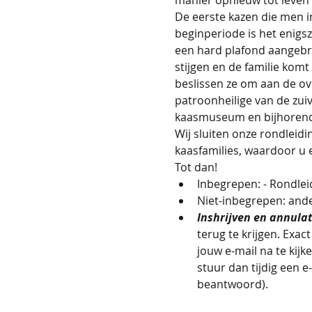
De eerste kazen die men in
beginperiode is het enig
een hard plafond aangebra
stijgen en de familie komt
beslissen ze om aan de ov
patroonheilige van de zuiv
kaasmuseum en bijhorend
Wij sluiten onze rondleid
kaasfamilies, waardoor u 
Tot dan!
Inbegrepen: - Rondleid
Niet-inbegrepen: and
Inshrijven en annulat
terug te krijgen. Exac
jouw e-mail na te kij
stuur dan tijdig een e
beantwoord).