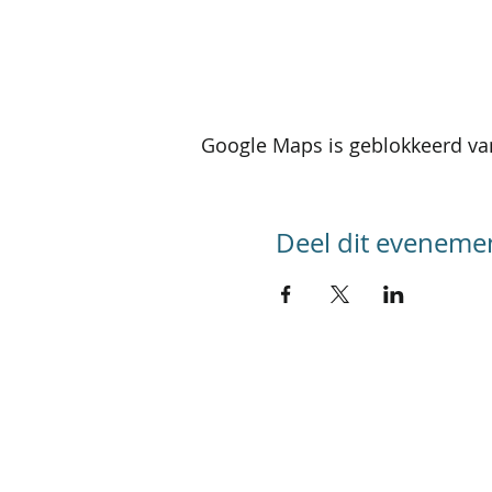
Google Maps is geblokkeerd van
Deel dit eveneme
SITEMAP
Home
Kalender activiteiten
Kalender reizen
Groepsreizen
Foto's