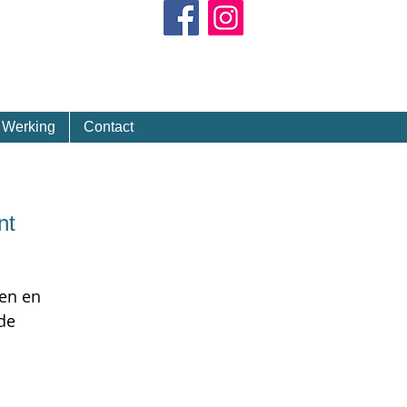
Kalender
Werking
Contact
nt
en en
de