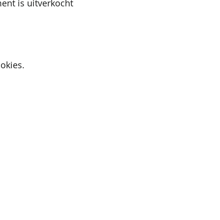
ent is uitverkocht
okies.
Active Cupids
9700 Oudenaarde
E-mail:
iris@activecupids.be