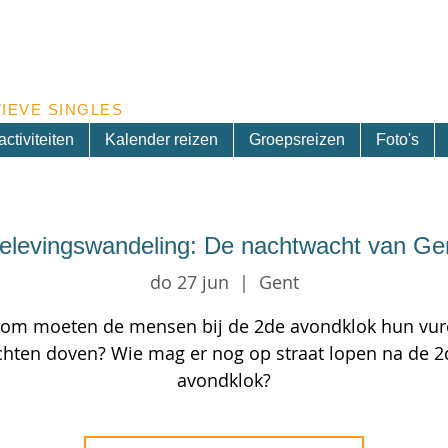
Inschrijven nieuwsbrief
IEVE SINGLES
ctiviteiten
Kalender reizen
Groepsreizen
Foto's
elevingswandeling: De nachtwacht van Ge
do 27 jun
  |  
Gent
om moeten de mensen bij de 2de avondklok hun vur
ichten doven? Wie mag er nog op straat lopen na de 2
avondklok?