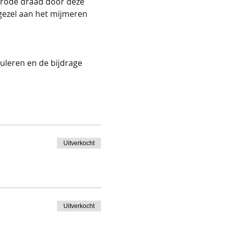
 rode draad door deze 
gezel aan het mijmeren 
uleren en de bijdrage 
Uitverkocht
Uitverkocht