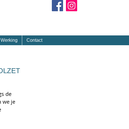
Kalender
Werking
Contact
VOLZET
gs de
 we je
e