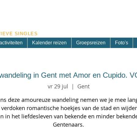
Inschrijven nieuwsbrief
IEVE SINGLES
ctiviteiten
Kalender reizen
Groepsreizen
Foto's
wandeling in Gent met Amor en Cupido. 
vr 29 jul
  |  
Gent
ens deze amoureuze wandeling nemen we je mee lan
 verdoken romantische hoekjes van de stad en wijden
in in het liefdesleven van bekende en minder bekend
Gentenaars.