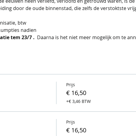
e eeuwen heen verliefd, verloofd en getrouwd waren, is de
ing door de oude binnenstad, die zelfs de verstoktste vrij
nisatie, btw
sumpties nadien
tie tem 23/7 . 
 Daarna is het niet meer mogelijk om te ann
Prijs
€ 16,50
+€ 3,46 BTW
Prijs
€ 16,50