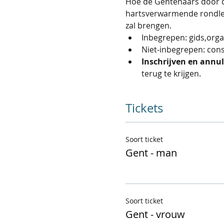
Hoe de Gentenaars door d
hartsverwarmende rondleid
zal brengen.
Inbegrepen: gids,orga
Niet-inbegrepen: con
Inschrijven en annula
terug te krijgen.
Tickets
Soort ticket
Gent - man
Soort ticket
Gent - vrouw