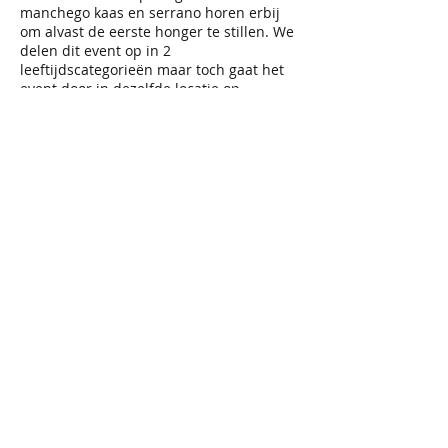
manchego kaas en serrano horen erbij
om alvast de eerste honger te stillen. We
delen dit event op in 2
leeftijdscategorieën maar toch gaat het
event door in dezelfde locatie op
hetzelfde tijdstip. Hierdoor maken wij
het mogelijk dat iedereen de kans krijgt
om met iedereen te praten.
Drink je geen cava dan is het mogelijk om
2 andere consumpties te kiezen.
Inschrijven op voorhand vanaf 10/8/2020
via deze website.
Prijs 34 EUR + 0.50 EUR transactie kost
Deel dit evenement