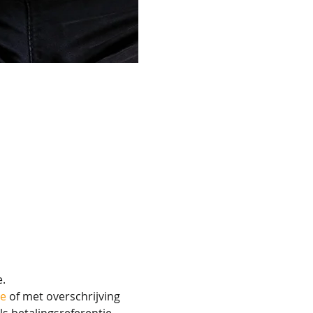
. 
be
 of met overschrijving 
 betalingsreferentie.    