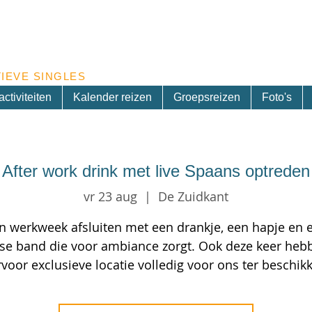
Inschrijven nieuwsbrief
IEVE SINGLES
ctiviteiten
Kalender reizen
Groepsreizen
Foto's
After work drink met live Spaans optreden
vr 23 aug
  |  
De Zuidkant
n werkweek afsluiten met een drankje, een hapje en 
se band die voor ambiance zorgt. Ook deze keer hebb
rvoor exclusieve locatie volledig voor ons ter beschikk