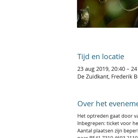
Tijd en locatie
23 aug 2019, 20:40 – 24
De Zuidkant, Frederik B
Over het evenem
Het optreden gaat door va
Inbegrepen: ticket voor het
Aantal plaatsen zijn beperk
naar BE41 7310 4693 2110 o