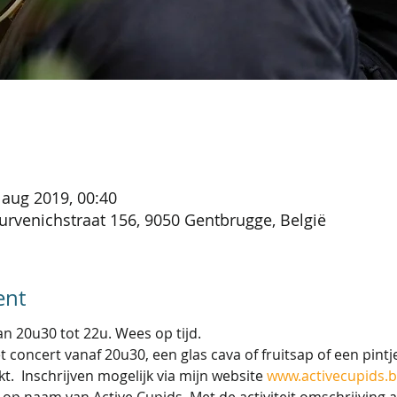
 aug 2019, 00:40
urvenichstraat 156, 9050 Gentbrugge, België
ent
n 20u30 tot 22u. Wees op tijd. 
 concert vanaf 20u30, een glas cava of fruitsap of een pintje
t.  Inschrijven mogelijk via mijn website 
www.activecupids.
p naam van Active Cupids. Met de activiteit omschrijving als