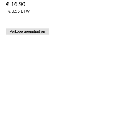
€ 16,90
+€ 3,55 BTW
Verkoop geëindigd op
Soort ticket
Afterwork (30-37j) - vrouw
Meer info
Prijs
€ 16,90
+€ 3,55 BTW
Uitverkocht
Soort ticket
Afterwork (38-45j) - man