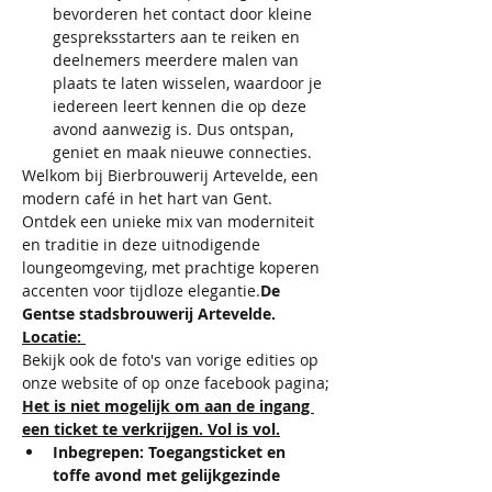
bevorderen het contact door kleine 
gespreksstarters aan te reiken en 
deelnemers meerdere malen van 
plaats te laten wisselen, waardoor je 
iedereen leert kennen die op deze 
avond aanwezig is. Dus ontspan, 
geniet en maak nieuwe connecties.
Welkom bij Bierbrouwerij Artevelde, een 
modern café in het hart van Gent. 
Ontdek een unieke mix van moderniteit 
en traditie in deze uitnodigende 
loungeomgeving, met prachtige koperen 
accenten voor tijdloze elegantie.
De 
Gentse stadsbrouwerij Artevelde. 
Locatie: 
Bekijk ook de foto's van vorige edities op 
onze website of op onze facebook pagina;
Het is niet mogelijk om aan de ingang 
een ticket te verkrijgen. Vol is vol.
Inbegrepen: Toegangsticket en 
toffe avond met gelijkgezinde 