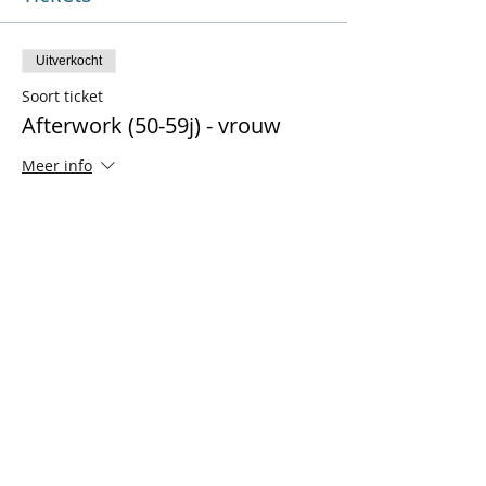
Uitverkocht
Soort ticket
Afterwork (50-59j) - vrouw
Meer info
Prijs
€ 16,90
+€ 3,55 BTW
Uitverkocht
Soort ticket
Afterwork (50-59j) - man
Meer info