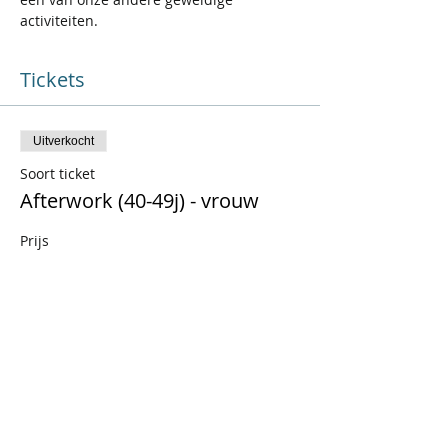
activiteiten. 
Tickets
Uitverkocht
Soort ticket
Afterwork (40-49j) - vrouw
Prijs
€ 16,90
+€ 3,55 BTW
Uitverkocht
Soort ticket
Afterwork (40-49j) - man