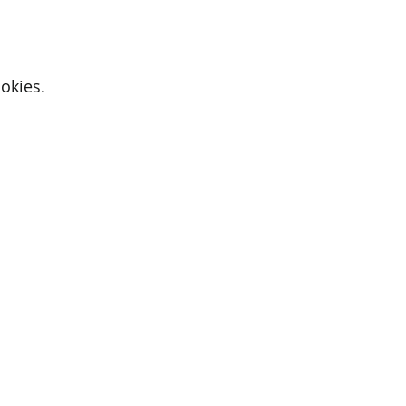
okies.
Active Cupids
9700 Oudenaarde
E-mail:
iris@activecupids.be
Privacybeleid