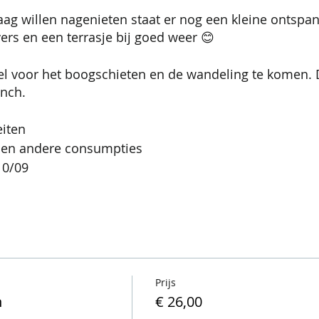
ag willen nagenieten staat er nog een kleine ontsp
rs en een terrasje bij goed weer 😊
el voor het boogschieten en de wandeling te komen. D
unch.
eiten
h en andere consumpties
10/09
Prijs
n
€ 26,00