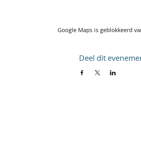
Google Maps is geblokkeerd van
Deel dit eveneme
SITEMAP
Home
Kalender activiteiten
Kalender reizen
Groepsreizen
Foto's
Werking
Referenties