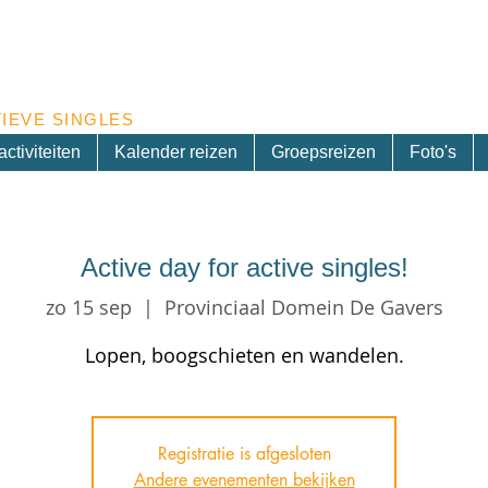
Inschrijven nieuwsbrief
IEVE SINGLES
ctiviteiten
Kalender reizen
Groepsreizen
Foto's
Active day for active singles!
zo 15 sep
  |  
Provinciaal Domein De Gavers
Lopen, boogschieten en wandelen.
Registratie is afgesloten
Andere evenementen bekijken