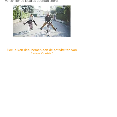
verschillende locaties georganiseerd.
Hoe je kan deel nemen aan de activiteiten van
Active Cupids?
Bij Active Cupids vragen we geen
lidmaatschapsgeld en maken we het zo makkelijk
mogelijk om deel te nemen. Iedereen is welkom!
Iedereen
vanaf 30 jaar
is welkom op onze
activiteiten
voor singles en wij staan ook steeds
open voor suggesties voor nieuwe activiteiten. Alle
activiteiten zijn heel laagdrempelig en zijn erop
gericht dat je steeds in een ongedwongen context,
nieuwe kennissen, vrienden of meer leert kennen.
Werking Active Cupids