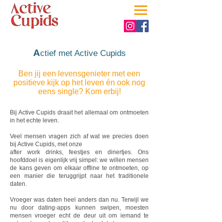
A
ctief met Active Cupids
Ben jij een levensgenieter met een
positieve kijk op het leven én ook nog
eens single? Kom erbij!
Bij Active Cupids draait het allemaal om ontmoeten
in het echte leven.
Veel mensen vragen zich af wat we precies doen
bij Active Cupids, met onze
after work drinks, feestjes en dinertjes. Ons
hoofddoel is eigenlijk vrij simpel: we willen mensen
de kans geven om elkaar offline te ontmoeten, op
een manier die teruggrijpt naar het traditionele
daten.
Vroeger was daten heel anders dan nu. Terwijl we
nu door dating-apps kunnen swipen, moesten
mensen vroeger echt de deur uit om iemand te