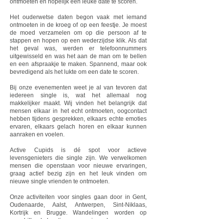
ontmoeten en hopelijk een leuke date te scoren.
Het ouderwetse daten begon vaak met iemand
ontmoeten in de kroeg of op een feestje. Je moest
de moed verzamelen om op die persoon af te
stappen en hopen op een wederzijdse klik. Als dat
het geval was, werden er telefoonnummers
uitgewisseld en was het aan de man om te bellen
en een afspraakje te maken. Spannend, maar ook
bevredigend als het lukte om een date te scoren.
Bij onze evenementen weet je al van tevoren dat
iedereen single is, wat het allemaal nog
makkelijker maakt. Wij vinden het belangrijk dat
mensen elkaar in het echt ontmoeten, oogcontact
hebben tijdens gesprekken, elkaars echte emoties
ervaren, elkaars gelach horen en elkaar kunnen
aanraken en voelen.
Active Cupids is dé spot voor actieve
levensgenieters die single zijn. We verwelkomen
mensen die openstaan voor nieuwe ervaringen,
graag actief bezig zijn en het leuk vinden om
nieuwe single vrienden te ontmoeten.
Onze activiteiten voor singles gaan door in Gent,
Oudenaarde, Aalst, Antwerpen, Sint-Niklaas,
Kortrijk en Brugge. Wandelingen worden op