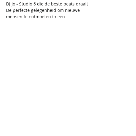
DJ Jo - Studio 6 die de beste beats draait 
De perfecte gelegenheid om nieuwe 
mensen te ontmoeten in een 
ontspannen en gezellige setting.
📌 
Inbegrepen Diner & Dance: 
Menu 
zoals hierboven beschreven + dansfeest.
Niet inbegrepen:
 extra drankjes, 
vestiaire (1 EUR).
📌
Inbegrepen Dance: 
Entree dansfeest.
Niet inbegrepen:
 drankjes, vestiaire (1 
EUR).
Registratie:
Diner & Dance:
 Registratie is 
mogelijk tot en met 
7/11/2025
, 
daarna worden de inschrijvingen 
afgesloten.
Enkel Dance:
 Registratie blijft open 
tot de dag zelf.