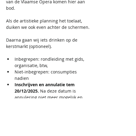
van de Vlaamse Opera komen hier aan 
bod.
Als de artistieke planning het toelaat, 
duiken we ook even achter de schermen.
Daarna gaan wij iets drinken op de 
kerstmarkt (optioneel). 
Inbegrepen: rondleiding met gids, 
organisatie, btw,
Niet-inbegrepen: consumpties 
nadien 
Inschrijven en annulatie tem 
20/12/2025. 
Na deze datum is 
annulering niet meer mogelijk en 
wordt de bijdrage niet terugbetaald. 
Het exacte adres wordt direct na de 
registratie verzonden in de 
bevestigingsmail. Gelieve je e-mail 
na registratie te controleren, ook in 
de spamfolder. Als je geen 