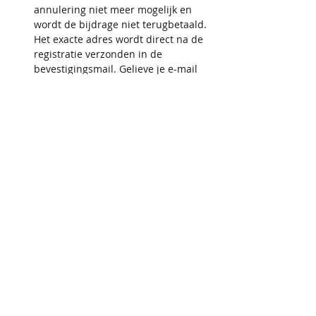
annulering niet meer mogelijk en 
wordt de bijdrage niet terugbetaald. 
Het exacte adres wordt direct na de 
registratie verzonden in de 
bevestigingsmail. Gelieve je e-mail 
na registratie te controleren, ook in 
de spamfolder. Als je geen 
adresinformatie hebt ontvangen, 
stuur dan tijdig een e-mail naar 
iris@activecupids.be. Houd er 
rekening mee dat op zaterdag of 
zondag geen e-mails worden 
beantwoord.
Deel dit evenement